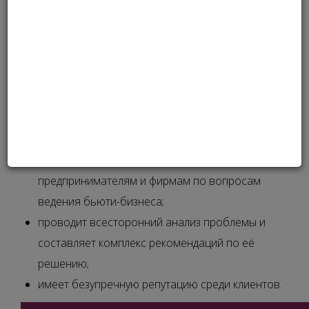
РУКОВОДИТЕЛЬ САЛОНА КРАСОТЫ
БИЗНЕС-КОНСУЛЬТАНТ
САЛОН КРАСОТЫ
Номинируется лучший бизнес-консультант в бьюти-
индустрии. Лидером в этой номинации будет признан
специалист, который:
даёт грамотные и эффективные консультации
предпринимателям и фирмам по вопросам
ведения бьюти-бизнеса;
проводит всесторонний анализ проблемы и
составляет комплекс рекомендаций по её
решению;
имеет безупречную репутацию среди клиентов.