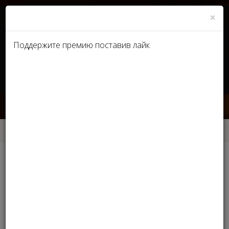
×
Поддержите премию поставив лайк
UA
RU
БИЗНЕС-КОНСУЛЬТАНТ
Главная
БИЗНЕС-КОНСУЛЬТАНТ
Другие номинации
ОБРАЗОВАТЕЛЬНЫЙ ЦЕНТР, ШКОЛА