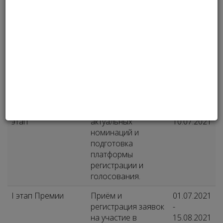
2021
Подготовительный
Формирование
до
этап
актуальных
10.07.2021
номинаций и
подготовка
платформы
регистрации и
голосования.
I этап Премии
Приём и
01.07.2021
регистрация заявок
-
на участие в
15.08.2021