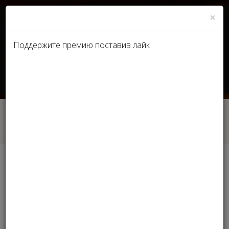
×
Поддержите премию поставив лайк
UA
RU
Главная
Этапы премии Stella International Beauty Awards
2021
Этапы премии Stella
International Beauty Awards