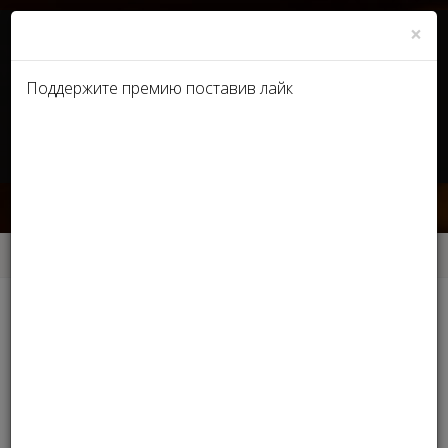
×
Поддержите премию поставив лайк
UA
RU
Интервью лауреатов
Главная
Интервью лауреатов
Интервью лауреатов