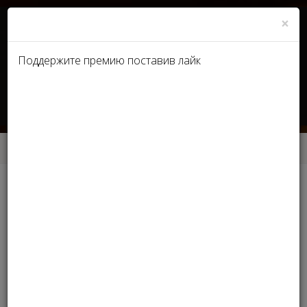
×
Поддержите премию поставив лайк
UA
RU
Главная
Партнёры
Партнёры