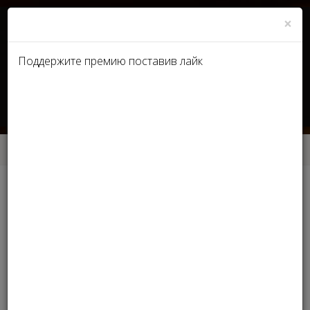
×
Поддержите премию поставив лайк
UA
RU
Главная
Номинации Medicine Experts 2018
Номинации Medicine Experts
2018
Обращаем внимание, форма регистрации