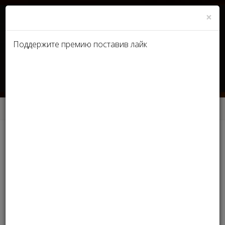
×
Поддержите премию поставив лайк
UA
RU
Главная
Номинации Beauty Business 2018
Номинации Beauty Business
2018
Обращаем внимание, форма регистрации