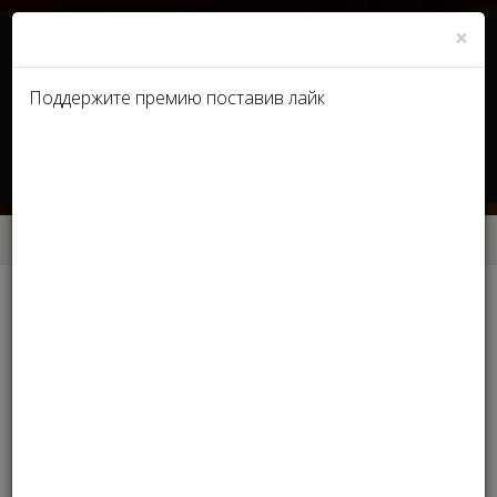
×
Поддержите премию поставив лайк
UA
RU
Главная
Номинации Medicine Experts
Номинации Medicine Experts