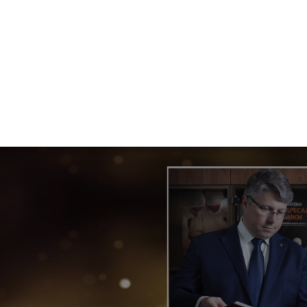
емией мы награждаем самых прогрессивных представителей 
о предчувствует движение трендов, использует самые новые 
реаты 2021 Ukraine - Персона 