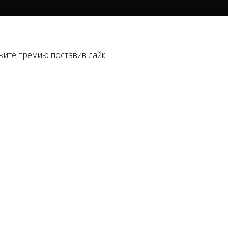
НОМИНАЦИИ
ПАРТНЁРЫ 2021
О ПРЕМИИ
ФОТОГАЛЕРЕЯ
СМИ И
жите премию поставив лайк
уются авторитетные деятели эстетической медицины, пред
ы по красоте, руководители ассоциаций, бизнес-тренеры, к
 и способствуют его развитию, организовывают форумы дл
на тему эстетики, красоты и здоровья, диктуют тренды в бью