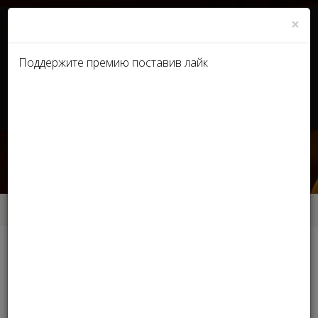
×
Поддержите премию поставив лайк
UA
RU
Клиника пластической
хирургии
Главная
Клиника пластической хирургии
Другие номинации