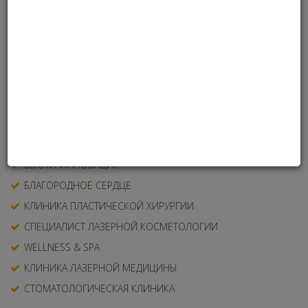
ЭСТЕТИЧЕСКИЙ ПЛАСТИЧЕСКИЙ ХИРУРГ
ВРАЧ-ДЕРМАТОКОСМЕТОЛОГ
КЛИНИКА ЭСТЕТИЧЕСКОЙ МЕДИЦИНЫ
ВРАЧ-СТОМАТОЛОГ
КЛИНИКА ТРИХОЛОГИИ
ГИНЕКОЛОГ-ЭСТЕТИСТ
ПЕРСОНА ГОДА
БЬЮТИ-ИННОВАЦИЯ
БЛАГОРОДНОЕ СЕРДЦЕ
КЛИНИКА ПЛАСТИЧЕСКОЙ ХИРУРГИИ
СПЕЦИАЛИСТ ЛАЗЕРНОЙ КОСМЕТОЛОГИИ
WELLNESS & SPA
КЛИНИКА ЛАЗЕРНОЙ МЕДИЦИНЫ
СТОМАТОЛОГИЧЕСКАЯ КЛИНИКА