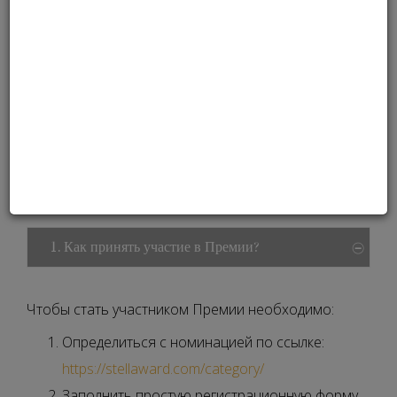
Stella International Beauty Awards — первая
независимая профессиональная премия в области
красоты и здоровья, которая ежегодно вручается
лучшим представителям бьюти-индустрии.
Общие вопросы
1. Как принять участие в Премии?
Чтобы стать участником Премии необходимо:
Определиться с номинацией по ссылке:
https://stellaward.com/category/
Заполнить простую регистрационную форму.