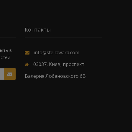
Контакты
быть в
info@stellaward.com
остей
03037, Киев, проспект
Валерия Лобановского 6В