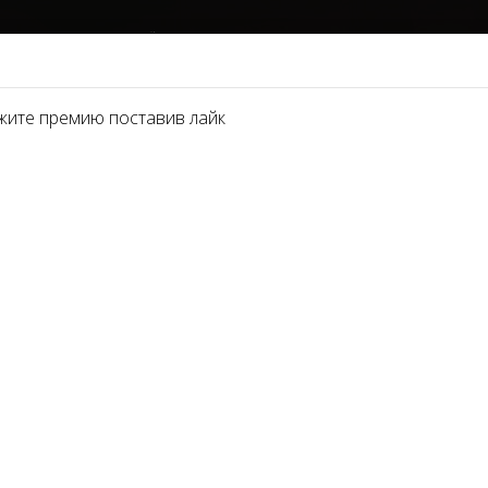
НОМИНАЦИИ
ПАРТНЁРЫ 2021
О ПРЕМИИ
ФОТОГАЛЕРЕЯ
СМИ И
жите премию поставив лайк
ации премии
Stella Inter
Beauty Awards