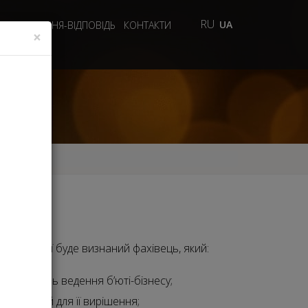
RU
UA
ДЕО
ПИТАННЯ-ВІДПОВІДЬ
КОНТАКТИ
×
ій номінації буде визнаний фахівець, який:
ам з питань ведення б’юті-бізнесу;
мендацій для її вирішення;