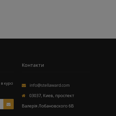
Контакти
в курсі
info@stellaward.com
03037, Киев, проспект
Валерія Лобановского 6В