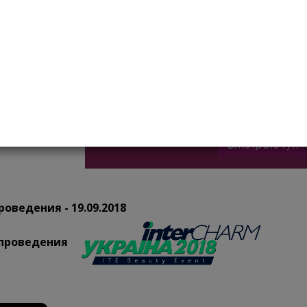
є бездоганну репутацію серед клієнтів.
роведения - 19.09.2018
 проведения