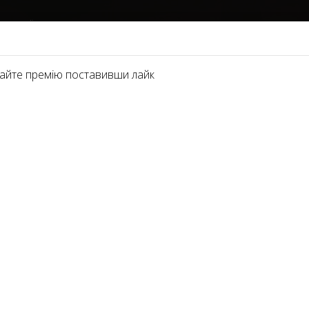
ІНАЦІЇ
ПАРТНЕРИ 2021
ПРО ПРЕМІЮ
ФОТОГАЛЕРЕЯ
ЗМІ ТА ВІ
айте премію поставивши лайк
НТ
ься кращий бізнес-консультант в б’юті-індустрії. Лідером у ц
дає професійні й ефективні консультації підприємцям та фірм
оводить всебічний аналіз проблеми та складає комплекс реко