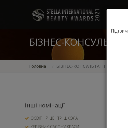
НОМ
Підтрим
БІЗНЕС-КОНСУЛЬТА
Головна
БІЗНЕС-КОНСУЛЬТАНТ
Номінуєт
Інші номінації
на
ОСВІТНІЙ ЦЕНТР, ШКОЛА
пр
КЕРІВНИК САЛОНУ КРАСИ