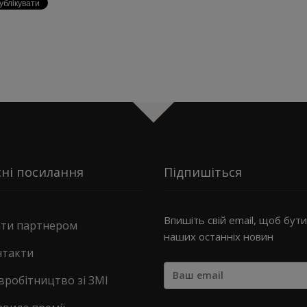
ні посилання
Підпишіться
Впишіть свій email, щоб бути 
ати партнером
наших останніх новин
нтакти
вробітництво зі ЗМІ