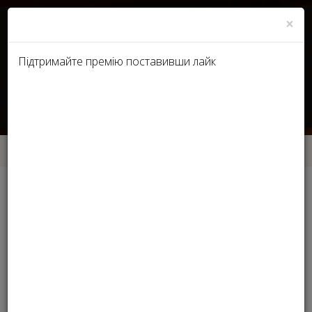
×
Підтримайте премію поставивши лайк
RU
UA
Головна
Номінації Beauty Masters
Номінації Beauty Masters