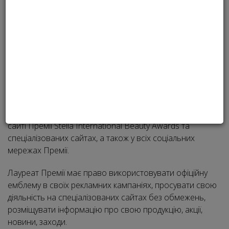
Нагороди
Нагороджуються лауреати в 15 номінаціях.
Переможець отримує ексклюзивну нагороду - диплом
лауреата Премії, подарунки спонсорів, можливість
розміщувати логотип лауреата у всіх маркетингових і
рекламних кампаніях. Крім того, список лауреатів буде
опублікований в журналах інформаційних партнерів, на
сайті Премії Stella International Beauty Awards та
спеціалізованих сайтах, а також у всіх соціальних
мережах Премії.
Лауреат Премії має право використовувати офіційну
емблему в своїх рекламних кампаніях, просувати свою
діяльність на спеціалізованих сайтах без обмежень,
розміщувати інформацію про свою продукцію, акції,
новини, заходи.