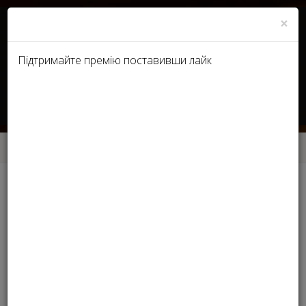
×
Підтримайте премію поставивши лайк
RU
UA
Головна
Нагороди
Нагороди