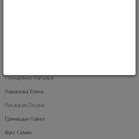
По итогам онлайн-голосования и решения
Экспертного совета премии определены лучшие
бизнес-консультанты Украины по версии премии Stella
International Beauty Awards 2018:
Гончаренко Наталья
Ламанова Елена
Лихацкая Оксана
Гринишын Павел
Фукс Семен