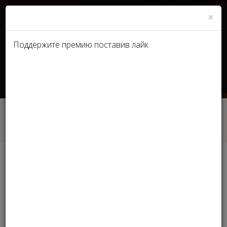
×
Поддержите премию поставив лайк
UA
RU
Главная
Лауреаты 2018 Ukraine - БИЗНЕС-
КОНСУЛЬТАНТ
Лауреаты 2018 Ukraine -
БИЗНЕС-КОНСУЛЬТАНТ