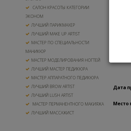
образов
САЛОН КРАСОТЫ КАТЕГОРИИ
ЭКОНОМ
ЛУЧШИЙ ПАРИКМАХЕР
ЛУЧШИЙ MAKE UP ARTIST
МАСТЕР ПО СПЕЦИАЛЬНОСТИ
МАНИКЮР
МАСТЕР МОДЕЛИРОВАНИЯ НОГТЕЙ
ЛУЧШИЙ МАСТЕР ПЕДИКЮРА
МАСТЕР АППАРАТНОГО ПЕДИКЮРА
ЛУЧШИЙ BROW ARTIST
Дата п
ЛУЧШИЙ LUSH ARTIST
Место
МАСТЕР ПЕРМАНЕНТНОГО МАКИЯЖА
ЛУЧШИЙ МАССАЖИСТ