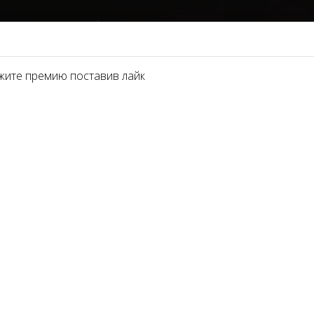
НОМИНАЦИИ
ПАРТНЁРЫ 2021
О ПРЕМИИ
ФОТОГАЛЕРЕЯ
СМИ И
жите премию поставив лайк
ЕДИКЮРА
дние годы эстетика педикюра и ухода за стопами ног заним
Классический педикюр сегодня - это комплекс процедур по у
я клиента. Для определения 10 лучших мастеров ногтевой 
, международная премия красоты SIBA будет руководствов