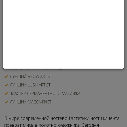
САЛОН КРАСОТЫ КАТЕГОРИИ БИЗНЕС
САЛОН КРАСОТЫ КАТЕГОРИИ ЭКОНОМ
ЛУЧШИЙ ПАРИКМАХЕР
ЛУЧШИЙ MAKE UP ARTIST
МАСТЕР ПО СПЕЦИАЛЬНОСТИ МАНИКЮР
МАСТЕР МОДЕЛИРОВАНИЯ НОГТЕЙ
ЛУЧШИЙ МАСТЕР ПЕДИКЮРА
МАСТЕР АППАРАТНОГО ПЕДИКЮРА
ЛУЧШИЙ BROW ARTIST
ЛУЧШИЙ LUSH ARTIST
МАСТЕР ПЕРМАНЕНТНОГО МАКИЯЖА
ЛУЧШИЙ МАССАЖИСТ
В мире современной ногтевой эстетики ногти клиента
превратились в полотно художника. Сегодня