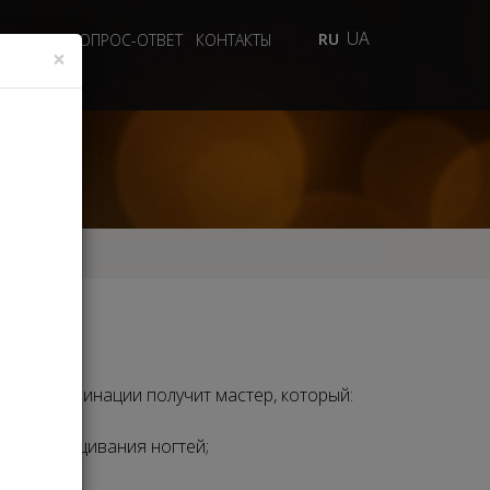
UA
RU
 ВИДЕО
ВОПРОС-ОТВЕТ
КОНТАКТЫ
×
 этой номинации получит мастер, который:
ния/наращивания ногтей;
оты;