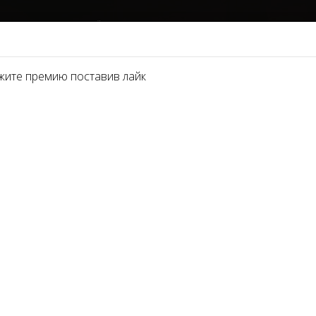
НОМИНАЦИИ
ПАРТНЁРЫ 2021
О ПРЕМИИ
ФОТОГАЛЕРЕЯ
СМИ И
жите премию поставив лайк
ВАНИЯ НОГТЕЙ
ЕЙ
уется лучший мастер моделирования ногтей. Первенство в
 профессиональном уровне владеет техниками моделирова
ает и соблюдает все санитарно-гигиенические правила раб