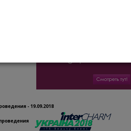
пользует качественные материалы, инструменты и оборудов
еет богатый практический опыт в сфере ногтевого сервиса
еет портфолио работ (страница в социальной сети).
роведения - 19.09.2018
 проведения