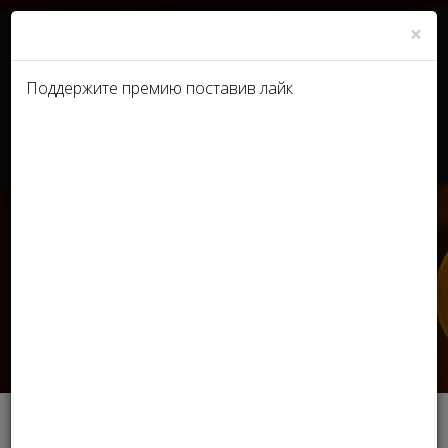
×
Поддержите премию поставив лайк
UA
RU
Мы сталкиваемся с
эстетической медициной с
самого раннего возраста/
Ярослав Лата,
дерматовенеролог
Главная
Интервью экспертов
Мы сталкиваемся с эстетической медициной с