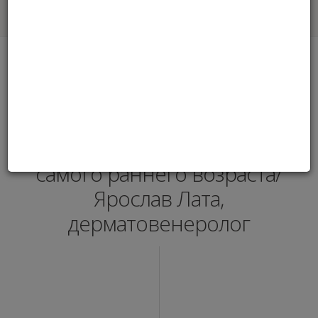
самого раннего возраста/ Ярослав Лата,
дерматовенеролог
Мы сталкиваемся с
эстетической медициной с
самого раннего возраста/
Ярослав Лата,
дерматовенеролог