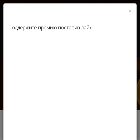
×
Поддержите премию поставив лайк
UA
RU
Интервью c лауреатом
Премии Stella 2021
Эстетической медицины -
Верой Авдеевой
Главная
Интервью лауреатов
Интервью c лауреатом Премии Stella 2021
Эстетической медицины - Верой Авдеевой