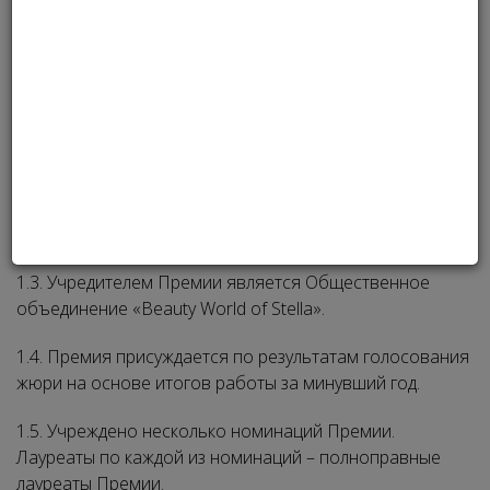
1. ОСНОВНЫЕ ТЕЗИСЫ
1.1. Официальным названием премии выступает «Stella
International Beauty Awards» (дальше − Премия).
1.2. Ежегодная Премия – награда для ведущих
компаний и специалистов в сфере красоты.
1.3. Учредителем Премии является Общественное
объединение «Beauty World of Stella».
1.4. Премия присуждается по результатам голосования
жюри на основе итогов работы за минувший год.
1.5. Учреждено несколько номинаций Премии.
Лауреаты по каждой из номинаций – полноправные
лауреаты Премии.