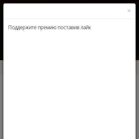
×
Поддержите премию поставив лайк
UA
RU
Главная
Условия участия
Условия участия