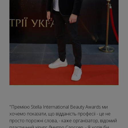
"Премією Stella International Beauty Awards ми
хочемо показати, що відданість професії - це не
просто порожні слова, - каже організатор, відомий
пластичний хірург Дмитро Слоссер. - Я хотів би,