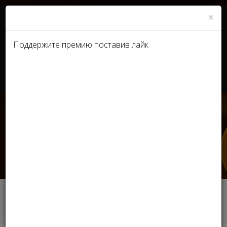
×
Поддержите премию поставив лайк
UA
RU
У КИЄВІ ПРОЙШОВ BEAUTY-
ОСКАР ЗА ДОСЯГНЕННЯ В
ГАЛУЗІ КРАСИ:
ФОТОРЕПОРТАЖ
Главная
СМИ
У КИЄВІ ПРОЙШОВ BEAUTY-ОСКАР ЗА
ДОСЯГНЕННЯ В ГАЛУЗІ КРАСИ: ФОТОРЕПОРТАЖ