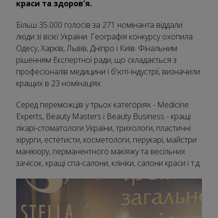
краси та здоров'я.
Більш 35.000 голосів за 271 номінанта віддали
люди зі всієї України. Географія конкурсу охопила
Одесу, Харків, Львів, Дніпро і Київ. Фінальним
рішенням Експертної ради, що складається з
професіоналів медицини і б'юті-індустрії, визначили
кращих в 23 номінаціях.
Серед переможців у трьох категоріях - Medicine
Experts, Beauty Masters і Beauty Business - кращі
лікарі-стоматологи України, трихологи, пластичні
хірурги, естетисти, косметологи, перукарі, майстри
манікюру, перманентного макіяжу та весільних
зачісок, кращі спа-салони, клініки, салони краси і т.д.