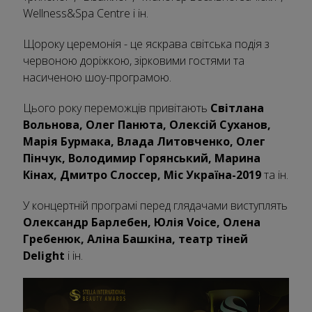
Wellness&Spa Centre і ін.
Щороку церемонія - це яскрава світська подія з
червоною доріжкою, зірковими гостями та
насиченою шоу-програмою.
Цього року переможців привітають
Світлана
Вольнова, Олег Панюта, Олексій Суханов,
Марія Бурмака, Влада Литовченко, Олег
Пінчук, Володимир Горянський, Марина
Кінах, Дмитро Слоссер, Міс Україна-2019
та ін.
У концертній програмі перед глядачами виступлять
Олександр Барлебен, Юлія Voice, Олена
Гребенюк, Аліна Башкіна, театр тіней
Delight
і ін.