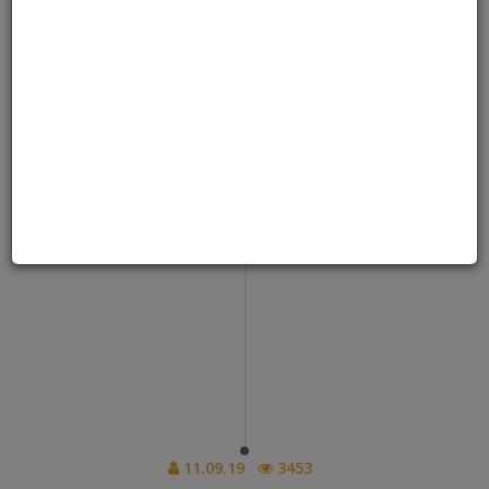
У Києві нагородять кращих
представників б'юті-індустрії
України - Tochka.net
11.09.19
3453