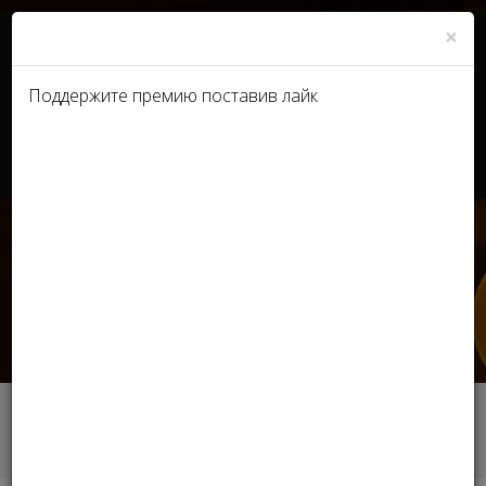
×
Поддержите премию поставив лайк
UA
RU
У Києві нагородять кращих
представників б'юті-
індустрії України -
Tochka.net
Главная
СМИ
У Києві нагородять кращих представників
б'юті-індустрії України - Tochka.net