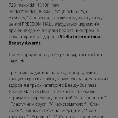
728, maxwidth: 1019}); new
holder("holder_468x60_29", {block: 5229});
У суботу, 14 вересня, в столичному культурному
центрі FREEDOM HALL відбудеться церемонія
вручення єдиної в Україні професійної премії в
області краси та здоров'я
Stella International
Beauty Awards
.
Премія приурочена до 25-річчя української б'юті-
індустрії.
Третій рік традиційно на заході нагороджують
кращих з кращих фахівців індустрії краси, естетики і
здоров'я в трьох категоріях: Beauty-Business,
Beauty-Masters і Medicine Experts. Нагороди
отримують переможці номінацій "Б'юті-інновація",
"Пластичний хірург", "Лікар-стоматолог", "Спа-
салон", "Клініка естетичної медицини", "Лікар-
трихолог", "Візажист", "Майстер весільної зачіски",