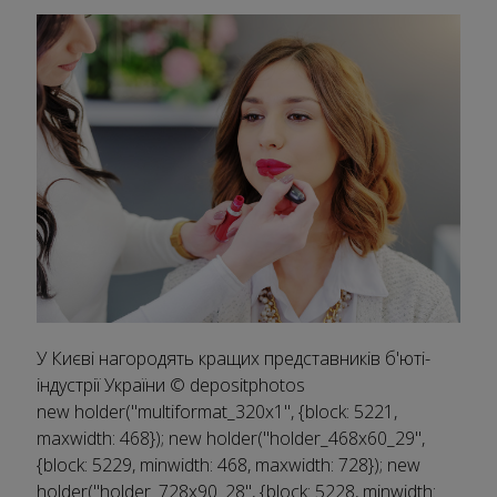
У Києві нагородять кращих представників б'юті-
індустрії України
© depositphotos
new holder("multiformat_320x1", {block: 5221,
maxwidth: 468}); new holder("holder_468x60_29",
{block: 5229, minwidth: 468, maxwidth: 728}); new
holder("holder_728x90_28", {block: 5228, minwidth: