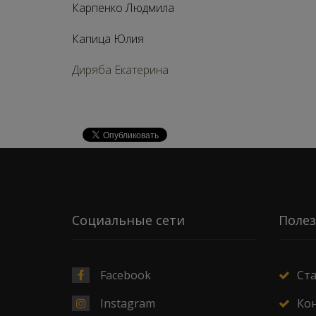
Карпенко Людмила
Капица Юлия
Диряба Екатерина
Социальные сети
Полез
Facebook
Ст
Instagram
Ко