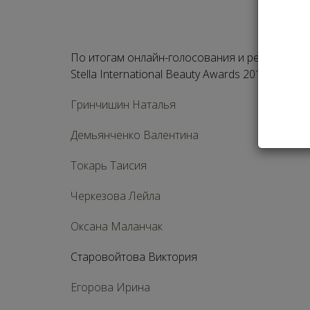
По итогам онлайн-голосования и решения Эк
Stella International Beauty Awards 2018:
Гринчишин Наталья
Демьянченко Валентина
Токарь Таисия
Черкезова Лейла
Оксана Маланчак
Старовойтова Виктория
Егорова Ирина