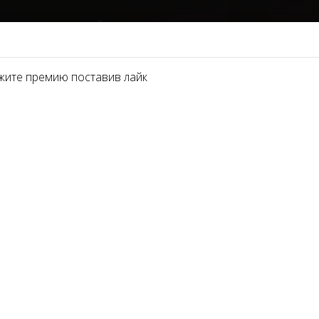
НОМИНАЦИИ
ПАРТНЁРЫ 2021
О ПРЕМИИ
ФОТОГАЛЕРЕЯ
СМИ И
жите премию поставив лайк
ЕР АППАРАТНОГО ПЕДИКЮРА
реаты 2018 Ukraine - МА
АППАРАТНОГО ПЕДИКЮР