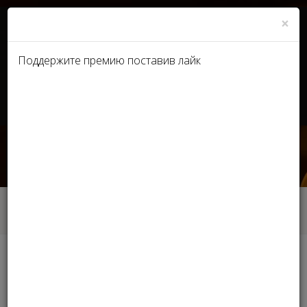
×
Поддержите премию поставив лайк
UA
RU
Stella International Beauty
Awards 2019 Часть 1
Главная
Фотогалерея
Stella International Beauty Awards 2019 Часть 1