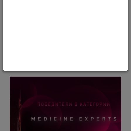
Победители Премии в
категории "Medicine Experts