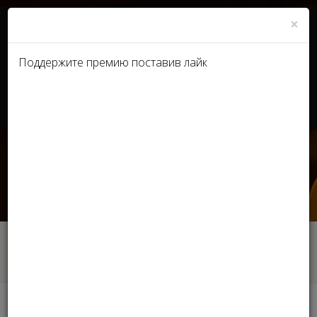
×
Поддержите премию поставив лайк
UA
RU
Победители Премии в
категории "Medicine
Experts
Главная
Новости
Победители Премии в категории "Medicine
Experts