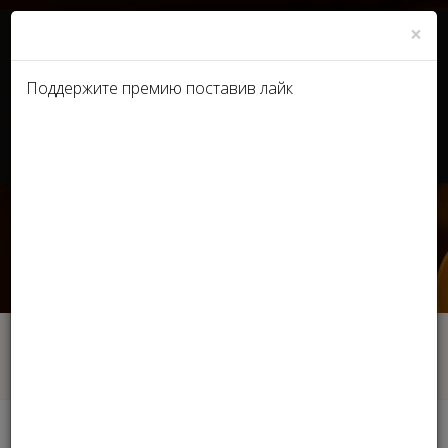
×
Поддержите премию поставив лайк
UA
RU
Кабинет Министров
Украины продлил
карантин!
Главная
Новости
Кабинет Министров Украины продлил
карантин!