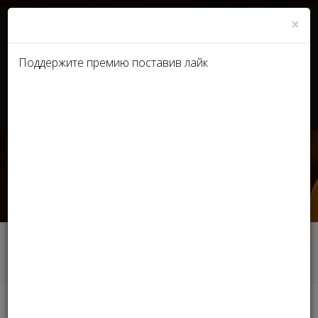
×
Поддержите премию поставив лайк
UA
RU
Что вы знаете о
становлении премии Stella
International Beauty Awards?
Главная
Новости
Что вы знаете о становлении премии Stella
International Beauty Awards?