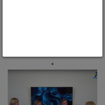
Что вы знаете о становлении
премии Stella International
Beauty Awards?