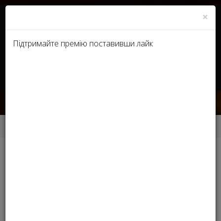
×
Підтримайте премію поставивши лайк
RU
UA
КРАЩИЙ МАСАЖИСТ
Головна
КРАЩИЙ МАСАЖИСТ
Інші номінації
САЛОН КРАСИ КАТЕГОРІЇ БІЗНЕС