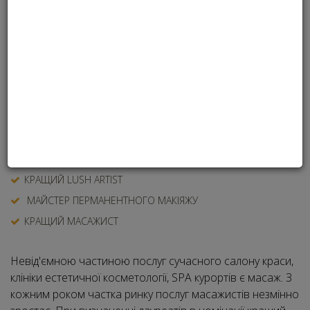
САЛОН КРАСИ КАТЕГОРІЇ ЕКОНОМ
КРАЩИЙ ПЕРУКАР
КРАЩИЙ MAKE UP ARTIST
МАЙСТЕР ЗА ФАХОМ МАНІКЮР
МАЙСТЕР МОДЕЛЮВАННЯ НІГТІВ
КРАЩИЙ МАЙСТЕР ПЕДІКЮРУ
МАЙСТЕР АПАРАТНОГО ПЕДИКЮРУ
КРАЩИЙ BROW ARTIST
КРАЩИЙ LUSH ARTIST
МАЙСТЕР ПЕРМАНЕНТНОГО МАКІЯЖУ
КРАЩИЙ МАСАЖИСТ
Невід'ємною частиною послуг сучасного салону краси,
клініки естетичної косметології, SPA курортів є масаж. З
кожним роком частка ринку послуг масажистів незмінно