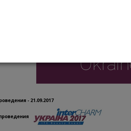
нювання номінантів на премію, будуть враховуватися публічн
льних мереж.
роведения - 21.09.2017
 проведения