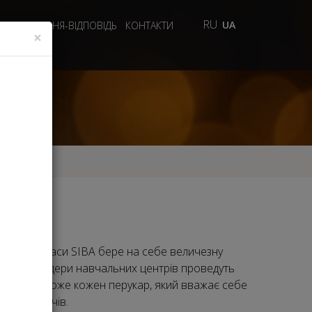
RU
UA
ДЕО
ПИТАННЯ-ВІДПОВІДЬ
КОНТАКТИ
×
 премія краси SIBA бере на себе величезну
і бренди, лідери навчальних центрів проведуть
мінування може кожен перукар, який вважає себе
 і споживачів.