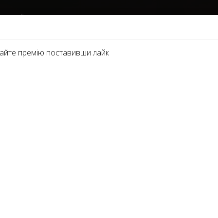
ІНАЦІЇ
ПАРТНЕРИ 2021
ПРО ПРЕМІЮ
ФОТОГАЛЕРЕЯ
ЗМІ ТА ВІ
айте премію поставивши лайк
ного клієнта кращий перукар - це його майстер. Міжнародна
альність у визначенні 10 кращих перукарів України. Провідн
ну оцінку і виявлять кращих з кращих. Подати заявку на но
ремії. До розгляду приймаються заявки від компаній, салонів