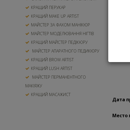
КРАЩИЙ ПЕРУКАР
При оці
із соціа
КРАЩИЙ MAKE UP ARTIST
МАЙСТЕР ЗА ФАХОМ МАНІКЮР
МАЙСТЕР МОДЕЛЮВАННЯ НІГТІВ
КРАЩИЙ МАЙСТЕР ПЕДІКЮРУ
МАЙСТЕР АПАРАТНОГО ПЕДИКЮРУ
КРАЩИЙ BROW ARTIST
КРАЩИЙ LUSH ARTIST
МАЙСТЕР ПЕРМАНЕНТНОГО
МАКІЯЖУ
КРАЩИЙ МАСАЖИСТ
Дата п
Место