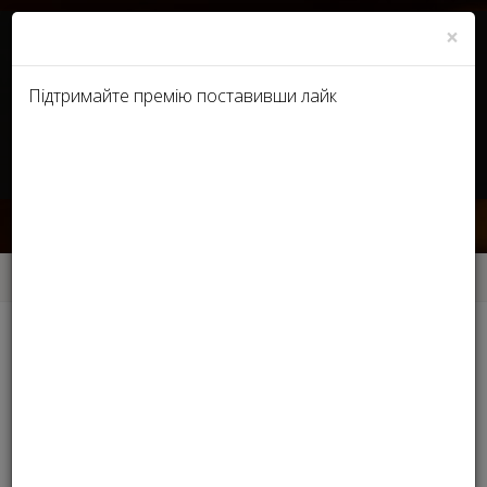
×
Підтримайте премію поставивши лайк
RU
UA
Стоматологічна клініка
Головна
Стоматологічна клініка
Інші номінації
ЕСТЕТИЧНИЙ ПЛАСТИЧНИЙ ХІРУРГ