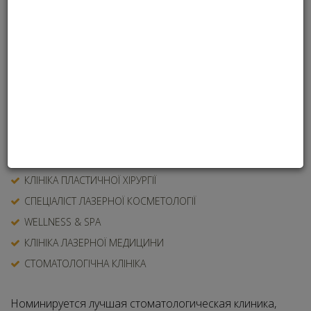
ЛІКАР-ДЕРМАТОКОСМЕТОЛОГ
КЛІНІКА ЕСТЕТИЧНОЇ МЕДИЦИНИ
ЛІКАР-СТОМАТОЛОГ
КЛІНІКА ТРИХОЛОГІЇ
ГІНЕКОЛОГ-ЕСТЕТИСТ
ПЕРСОНА РОКУ
Б'ЮТІ-ІННОВАЦІЯ
БЛАГОРОДНЕ СЕРЦЕ
КЛІНІКА ПЛАСТИЧНОЇ ХІРУРГІЇ
СПЕЦІАЛІСТ ЛАЗЕРНОЇ КОСМЕТОЛОГІЇ
WELLNESS & SPA
КЛІНІКА ЛАЗЕРНОЇ МЕДИЦИНИ
СТОМАТОЛОГІЧНА КЛІНІКА
Номинируется лучшая стоматологическая клиника,