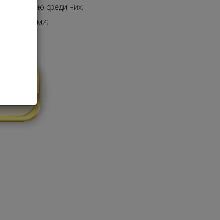
 репутацию среди них;
материалами;
ии.