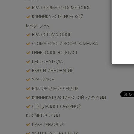
по
ВРАЧ-ДЕРМАТОКОСМЕТОЛОГ
ра
КЛИНИКА ЭСТЕТИЧЕСКОЙ
сл
МЕДИЦИНЫ
ВРАЧ-СТОМАТОЛОГ
СТОМАТОЛОГИЧЕСКАЯ КЛИНИКА
ГИНЕКОЛОГ-ЭСТЕТИСТ
ПЕРСОНА ГОДА
БЬЮТИ-ИННОВАЦИЯ
SPA САЛОН
БЛАГОРОДНОЕ СЕРДЦЕ
КЛИНИКА ПЛАСТИЧЕСКОЙ ХИРУРГИИ
СПЕЦИАЛИСТ ЛАЗЕРНОЙ
КОСМЕТОЛОГИИ
ВРАЧ-ТРИХОЛОГ
WELLNESS& SPA ЦЕНТР