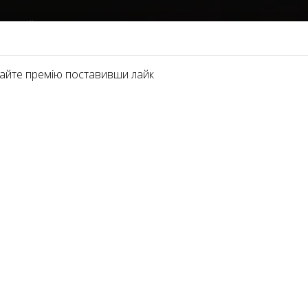
ІНАЦІЇ
ПАРТНЕРИ 2021
ПРО ПРЕМІЮ
ФОТОГАЛЕРЕЯ
ЗМІ ТА ВІ
айте премію поставивши лайк
ический хирург
г
уются высококвалифицированные пластические хирурги, к
. Вы можете претендовать на лидерство в этой номинации, 
адеете передовыми техниками операций;