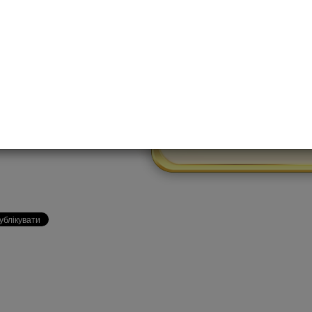
льзуетесь высоким доверием клиентов, имеете безупречную
сполагаете инновационным оснащением и современными 
едуете мировым тенденциям в области пластической хирург