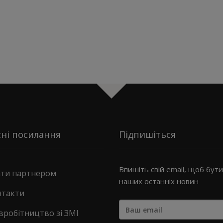
ні посилання
Підпишіться
Впишіть свій email, щоб бути 
ати партнером
наших останніх новин
нтакти
вробітництво зі ЗМІ