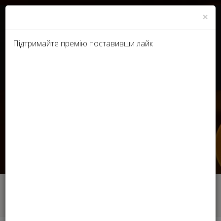
×
Підтримайте премію поставивши лайк
RU
UA
Интервью c лауреатом
Премии Stella 2021
Эстетической медицины -
Артёма Похила
Головна
Інтерв'ю лауреатів
Интервью c лауреатом Премии Stella 2021
Эстетической медицины - Артёма Похила