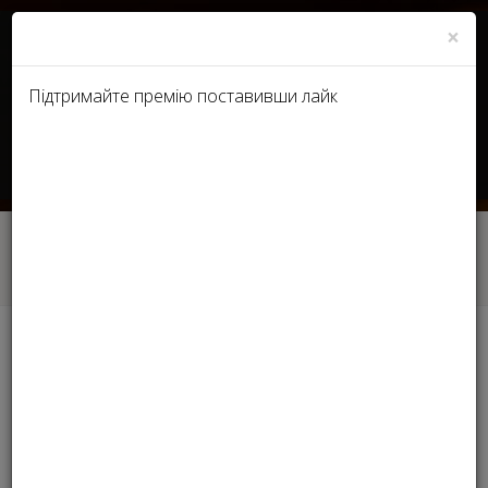
×
Підтримайте премію поставивши лайк
RU
UA
Головна
Лауреати 2017 Ukraine - Найкращий лікар-
дерматокосметолог
Лауреати 2017 Ukraine -
Найкращий лікар-