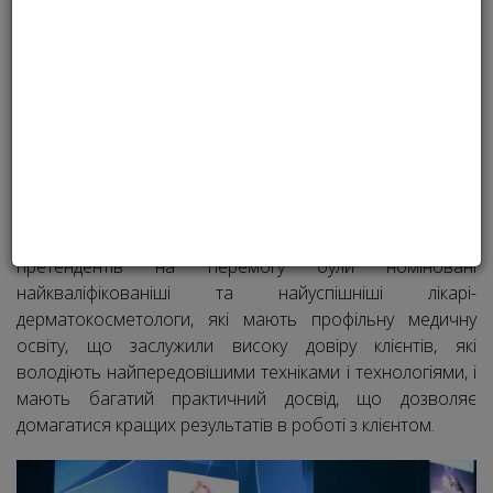
дерматокосметолог
У концертному залі Freedom Event Hall 27.09.17
відбулася урочиста церемонія вручення премії Stella
International Beauty Awards Ukraine 2017 (SIBA). У число
претендентів на перемогу були номіновані
найкваліфікованіші та найуспішніші лікарі-
дерматокосметологи, які мають профільну медичну
освіту, що заслужили високу довіру клієнтів, які
володіють найпередовішими техніками і технологіями, і
мають багатий практичний досвід, що дозволяє
домагатися кращих результатів в роботі з клієнтом.