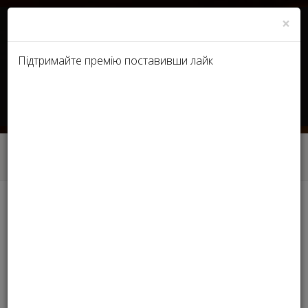
×
Підтримайте премію поставивши лайк
RU
UA
Головна
Лауреаты 2017 Ukraine - Лучший Brow artist
Лауреаты 2017 Ukraine -
Лучший Brow artist