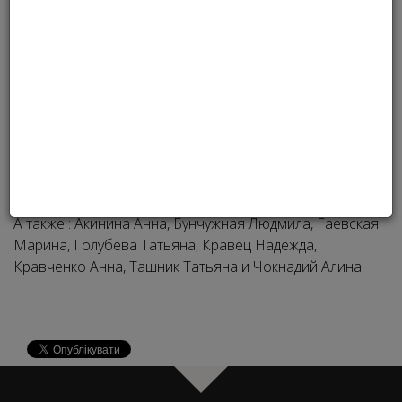
1. Баровая Марина
2. Окис Ксения
3. Кравченко Анна
А также : Акинина Анна, Бунчужная Людмила, Гаевская
Марина, Голубева Татьяна, Кравец Надежда,
Кравченко Анна, Ташник Татьяна и Чокнадий Алина.